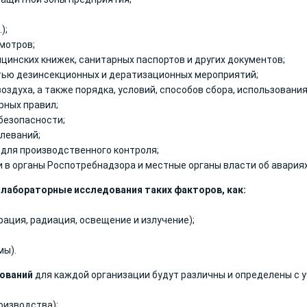
);
мотров;
цинских книжек, санитарных паспортов и других документов;
тью дезинсекционных и дератизационных мероприятий;
здуха, а также порядка, условий, способов сбора, использования
рных правил;
безопасности;
леваний;
 для производственного контроля;
 органы Роспотребнадзора и местные органы власти об авариях,
лабораторные исследования таких факторов, как:
рация, радиация, освещение и излучение);
мы).
ований
для каждой организации будут различны и определены с у
оизводства);