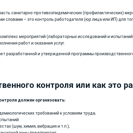
 часть санитарно-противоэпидемических (профилактических) мер
и словами – это контроль работодателя (юр.лица или ИП) для то
 комплекс мероприятий (лабораторных исследований и испытаний
лнения работ и оказания услуг.
нет разработанной и утвержденной программы производственного
венного контроля или как это р
контроля должен организовать:
демиологических требований к условиям труда;
спытаний:
тах (шум, химия, вибрация и т.п.);
защитной зоны предприятия;